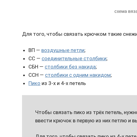
схема вяз
Для того, чтобы связать крючком такие снеж
ВП —
воздушные петли
;
СС —
соединительные столбики
;
СБН —
столбики без накида
;
ССН —
столбики с одним накидом
;
Пико
из 3-х и 4-х петель
Чтобы связать пико из трёх петель, нужн
ввести крючок в первую из них петлю и 
Для того, чтобы связать пико из 4-х пет