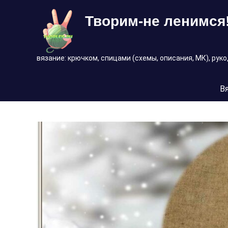
Перейти
Творим-не ленимся
к
содержимому
вязание: крючком, спицами (схемы, описания, МК), рук
В