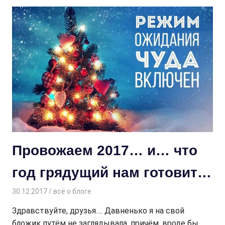
Провожаем 2017… и… что
год грядущий нам готовит…
30.12.2017
Творогова Елена
всё о блоге
Здравствуйте, друзья…. Давненько я на свой
бложик путём не заглядывала, причём, вроде бы,