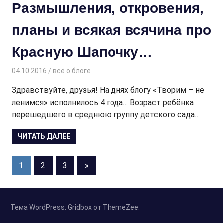
Размышления, откровения,
планы и всякая всячина про
Красную Шапочку…
04.10.2016
Творогова Елена
всё о блоге
Здравствуйте, друзья! На днях блогу «Творим – не
ленимся» исполнилось 4 года… Возраст ребёнка
перешедшего в среднюю группу детского сада…
ЧИТАТЬ ДАЛЕЕ
Пагинация
Следующие
1
2
3
»
записи
записей
Тема WordPress: Gridbox от ThemeZee.