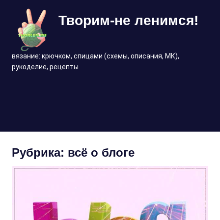
Перейти
Творим-не ленимся!
к
содержимому
вязание: крючком, спицами (схемы, описания, МК),
рукоделие, рецепты
МЕНЮ
Рубрика:
всё о блоге