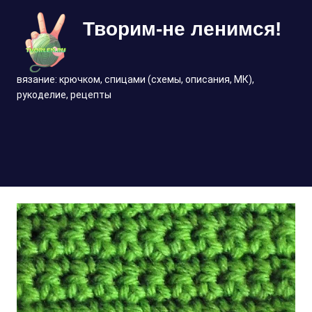
Перейти
Творим-не ленимся!
к
содержимому
вязание: крючком, спицами (схемы, описания, МК),
рукоделие, рецепты
МЕНЮ