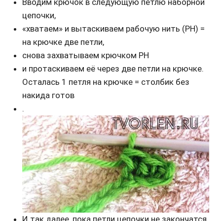
Вводим крючок в следующую петлю наборной
цепочки,
«хватаем» и вытаскиваем рабочую нить (РН) =
на крючке две петли,
снова захватываем крючком РН
и протаскиваем её через две петли на крючке.
Осталась 1 петля на крючке = столбик без
накида готов
.
И так далее, пока петли цепочки не закончатся.