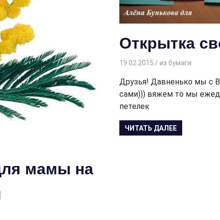
Открытка св
19.02.2015
Творогова Елена
из бумаги
Друзья! Давненько мы с Ва
сами))) вяжем то мы ежед
петелек
ЧИТАТЬ ДАЛЕЕ
для мамы на
и