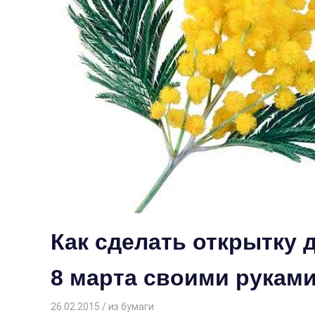
Как сделать открытку 
8 марта своими рукам
26.02.2015
Творогова Елена
из бумаги