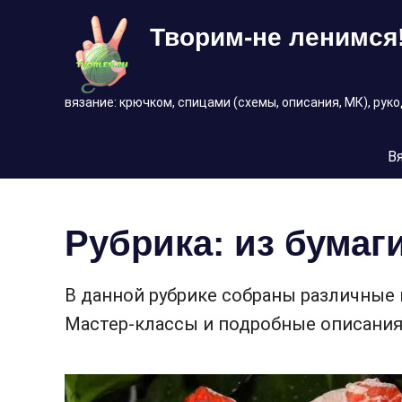
Перейти
Творим-не ленимся
к
содержимому
вязание: крючком, спицами (схемы, описания, МК), рук
В
Рубрика:
из бумаг
В данной рубрике собраны различные 
Мастер-классы и подробные описания