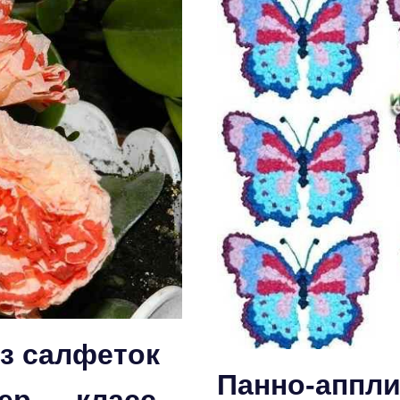
из салфеток
Панно-аппли