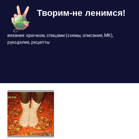
Перейти
Творим-не ленимся!
к
содержимому
вязание: крючком, спицами (схемы, описания, МК),
рукоделие, рецепты
МЕНЮ