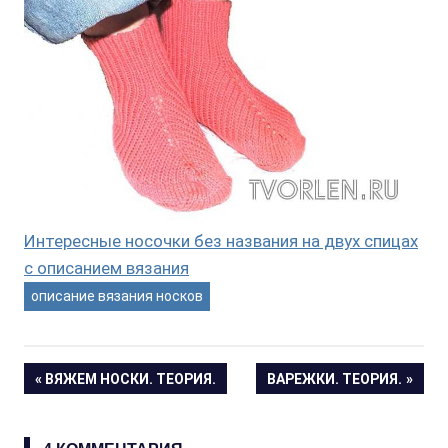
Интересные носочки без названия на двух спицах
с описанием вязания
описание вязания носков
Навигация
ПРЕДЫДУЩАЯ
СЛЕДУЮЩАЯ
ВЯЖЕМ НОСКИ. ТЕОРИЯ.
ВАРЕЖКИ. ТЕОРИЯ.
ЗАПИСЬ:
ЗАПИСЬ:
по