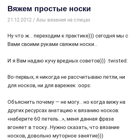
Вяжем простые носки
21.12.2012
Творогова Елена
Азы вязания на спицах
Ну что ж… переходим к практике))) сегодня мы с
Вами своими руками свяжем носки…
И я Вам надаю кучу вредных советов))) :twisted:
Во-первых, я никогда не рассчитываю петли, ни
для носков, ни для варежек :oops:
Объяснить почему — не могу… но когда вижу на
других ресурсах анатацию к вязанию носков:
«наберите 60 петель…», меня данная фраза
вгоняет в тоску…Нужно сказать, что вязание
носков, довольно муторное занятие)))