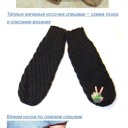
Тёплые ажурные носочки спицами — схема узора
и описание вязания
Вяжем носки по спирали спицами