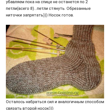
убавляем пока на спице не останется по 2
петли(всего 8)…петли стянуть. Обрезанные
ниточки запрятать))) Носок готов.
Осталось набраться сил и аналогичным способом
связать второй носок)))