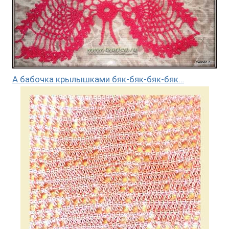
А бабочка крылышками бяк-бяк-бяк-бяк…