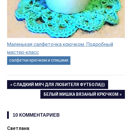
Маленькая салфеточка крючком. Подробный
мастер-класс
салфетки крючком и спицами
Навигация
ПРЕДЫДУЩАЯ
СЛАДКИЙ МЯЧ ДЛЯ ЛЮБИТЕЛЯ ФУТБОЛА)))
ЗАПИСЬ:
СЛЕДУЮЩАЯ
БЕЛЫЙ МИШКА ВЯЗАНЫЙ КРЮЧКОМ
по
ЗАПИСЬ:
записям
10 КОММЕНТАРИЕВ
Светлана
: