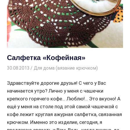
Салфетка «Кофейная»
30.08.2013
Творогова Елена
Для дома (вязание крючком)
Здравствуйте дорогие друзья! С чего у Вас
начинается утро? Лично у меня с чашечки
крепкого горячего кофе… Люблю!… Это вкусно! А
ещё у меня на столе под этой самой чашечкой с
кофе лежит круглая ажурная салфетка, связанная
крючком. Именно это изделие, сегодня, я
предлагаю связать и Вам. Ведь, когда вкусно, да