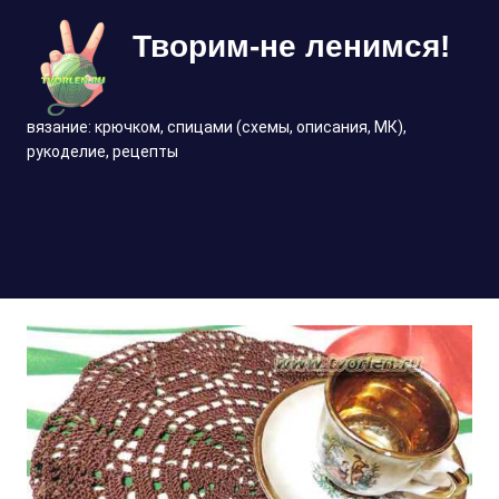
Перейти
Творим-не ленимся!
к
содержимому
вязание: крючком, спицами (схемы, описания, МК),
рукоделие, рецепты
МЕНЮ