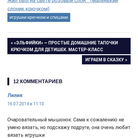
Жил был на свете розовый слон… (маленький
слоник крючком)
игрушки крючком и спицами
Навигация
ПРЕДЫДУЩАЯ
«ЭЛЬФИЙКИ» — ПРОСТЫЕ ДОМАШНИЕ ТАПОЧКИ
ЗАПИСЬ:
КРЮЧКОМ ДЛЯ ДЕТИШЕК. МАСТЕР-КЛАСС
по
СЛЕДУЮЩАЯ
ИГРАЕМ В СКАЗКУ
ЗАПИСЬ:
записям
12 КОММЕНТАРИЕВ
Лилия
:
16.07.2014 в 11:10
Очаровательный мышонок. Сама к сожалению не
умею вязать, но подскажу подруге, она очень любит
вязать игрушки