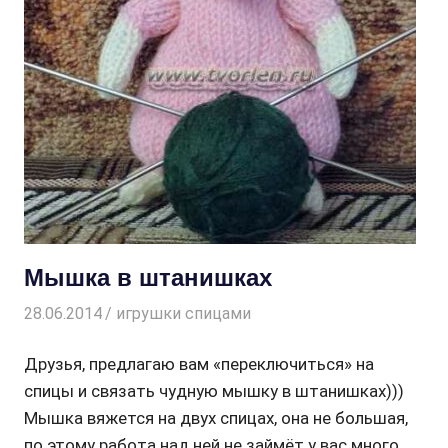
Мышка в штанишках
28.06.2014
Творогова Елена
игрушки спицами
Друзья, предлагаю вам «переключиться» на
спицы и связать чудную мышку в штанишках)))
Мышка вяжется на двух спицах, она не большая,
по этому работа над ней не займёт у вас много