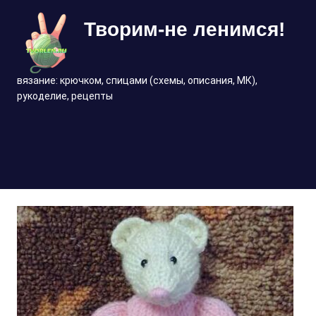
Перейти
Творим-не ленимся!
к
содержимому
вязание: крючком, спицами (схемы, описания, МК),
рукоделие, рецепты
МЕНЮ