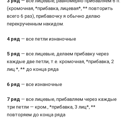
3 ряд
— все лицевые, равномерно прибавляем 6 п.
(кромочная, *прибавка, лицевая*, ** повторить
всего 6 раз), прибавочку я обычно делаю
перекрученным накидом.
4 ряд
— все петли изнаночные
5 ряд
— все лицевые, делаем прибавку через
каждые две петли, т.е. кромочная, *прибавка, 2
лиц.*, ** до конца ряда
6 ряд
— все изнаночные
7 ряд
— все лицевые, прибавляем через каждые
три петли — кром., *прибавка, 3 лиц*, **
повторяем до конца ряда