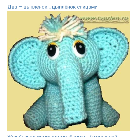
Два — цыплёнок… цыплёнок спицами