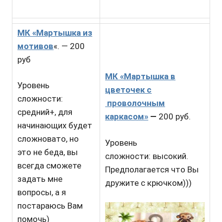
МК «Мартышка из
мотивов
«. — 200
руб
МК «Мартышка в
Уровень
цветочек с
сложности:
проволочным
средний+, для
каркасом»
—
200 руб.
начинающих будет
сложновато, но
Уровень
это не беда, вы
сложности: высокий.
всегда сможете
Предполагается что Вы
задать мне
дружите с крючком)))
вопросы, а я
постараюсь Вам
помочь)