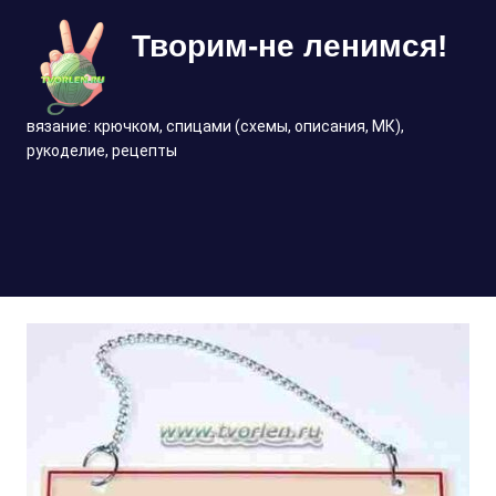
Перейти
Творим-не ленимся!
к
содержимому
вязание: крючком, спицами (схемы, описания, МК),
рукоделие, рецепты
МЕНЮ