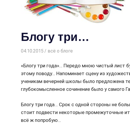
Блогу три…
04.10.2015
Творогова Елена
всё о блоге
«Блогу три года»… Передо мною чистый лист б
этому поводу… Напоминает сцену из художест
ученикам вечерней школы было предложена тем
глубокомысленное сочинение было у самого Га
Блогу три года… Срок с одной стороны не больш
стоит подвести некоторые промежуточные итог
всё ж попробую…