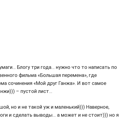
умаги… Блогу три года… нужно что то написать по
венного фильма «Большая перемена», где
а сочинения «Мой друг Ганжа». И вот самое
нжи))) – пустой лист…
ой, но и не такой уж и маленький))) Наверное,
и и сделать выводы… а может и не стоит))) но я