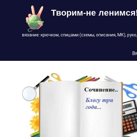
Перейти
Творим-не ленимся
к
содержимому
вязание: крючком, спицами (схемы, описания, МК), рук
В