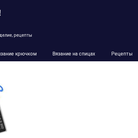
!
оделие, рецепты
язание крючком
Вязание на спицах
Рецепты