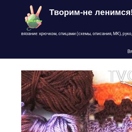
Перейти
Творим-не ленимся
к
содержимому
вязание: крючком, спицами (схемы, описания, МК), рук
В