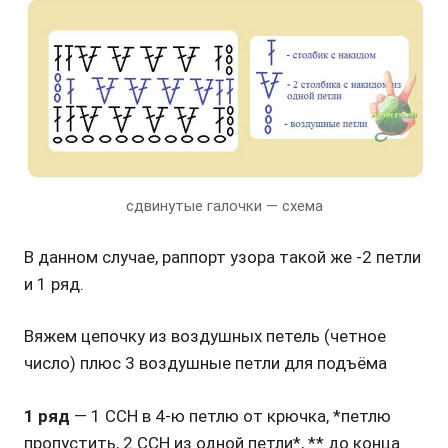
сдвинутые галочки — схема
В данном случае, раппорт узора такой же -2 петли
и 1 ряд.
Вяжем цепочку из воздушных петель (четное
число) плюс 3 воздушные петли для подъёма
1 ряд
— 1 ССН в 4-ю петлю от крючка, *петлю
пропустить, 2 ССН из одной петли*, ** до конца