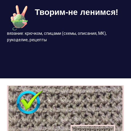
Перейти
Творим-не ленимся!
к
содержимому
вязание: крючком, спицами (схемы, описания, МК),
рукоделие, рецепты
МЕНЮ