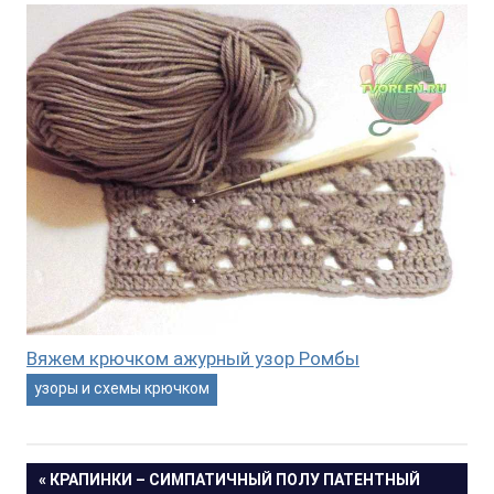
Вяжем крючком ажурный узор Ромбы
узоры и схемы крючком
Навигация
ПРЕДЫДУЩАЯ
КРАПИНКИ – СИМПАТИЧНЫЙ ПОЛУ ПАТЕНТНЫЙ