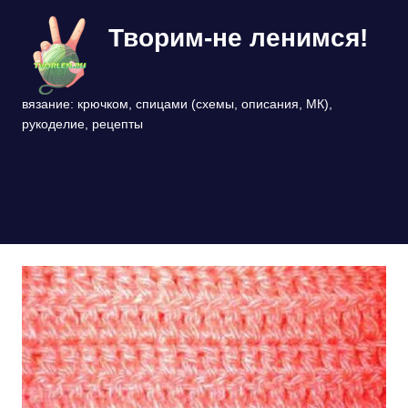
Перейти
Творим-не ленимся!
к
содержимому
вязание: крючком, спицами (схемы, описания, МК),
рукоделие, рецепты
МЕНЮ