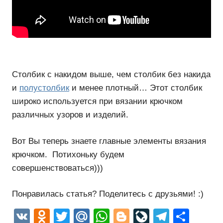
Столбик с накидом выше, чем столбик без накида
и
полустолбик
и менее плотный… Этот столбик
широко используется при вязании крючком
различных узоров и изделий.
Вот Вы теперь знаете главные элементы вязания
крючком. Потихоньку будем
совершенствоваться)))
Понравилась статья? Поделитесь с друзьями! :)
VK
Odnoklassniki
Twitter
Mail.Ru
WhatsApp
Blogger
LiveJourn
Telegr
Отп