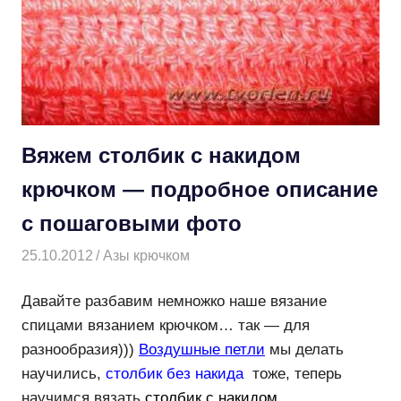
Вяжем столбик с накидом
крючком — подробное описание
с пошаговыми фото
25.10.2012
Творогова Елена
Азы крючком
Давайте разбавим немножко наше вязание
спицами вязанием крючком… так — для
разнообразия)))
Воздушные петли
мы делать
научились,
столбик без накида
тоже, теперь
научимся вязать
столбик с накидом