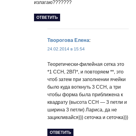
излагаю???????
ОТВЕТИТЬ
Творогова Елена
:
24.02.2014 в 15:54
Теоретически-филейная сетка это
*1 ССН, 2ВП*, и повторяем **, это
чтоб затем при заполнении ячейки
было куда воткнуть 3 ССН, а три
чтобы форма была приближена к
квадрату (высота ССН — 3 петли и
ширина 3 петли) Лариса, да не
зацикливайся))) сеточка и сеточка)))
ОТВЕТИТЬ