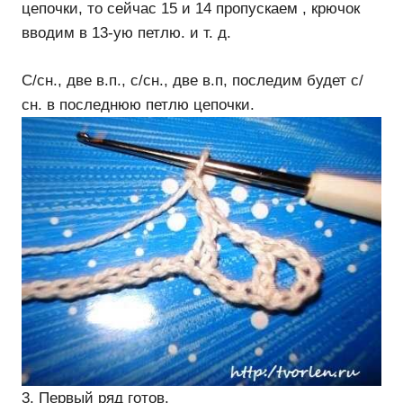
цепочки, то сейчас 15 и 14 пропускаем , крючок
вводим в 13-ую петлю. и т. д.
С/сн., две в.п., с/сн., две в.п, последим будет с/
сн. в последнюю петлю цепочки.
3. Первый ряд готов.