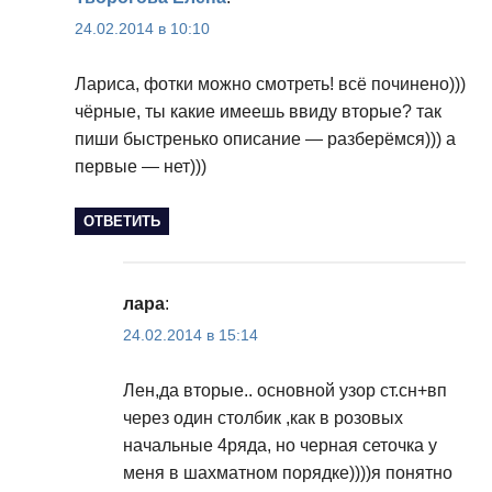
24.02.2014 в 10:10
Лариса, фотки можно смотреть! всё починено)))
чёрные, ты какие имеешь ввиду вторые? так
пиши быстренько описание — разберёмся))) а
первые — нет)))
ОТВЕТИТЬ
лара
:
24.02.2014 в 15:14
Лен,да вторые.. основной узор ст.сн+вп
через один столбик ,как в розовых
начальные 4ряда, но черная сеточка у
меня в шахматном порядке))))я понятно