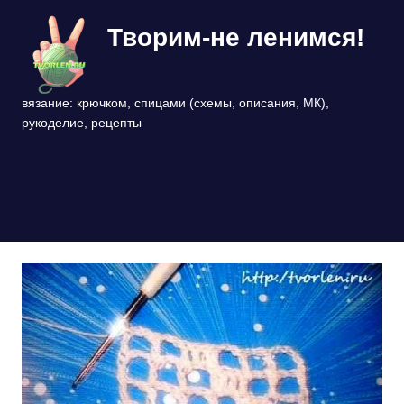
Перейти
Творим-не ленимся!
к
содержимому
вязание: крючком, спицами (схемы, описания, МК),
рукоделие, рецепты
МЕНЮ