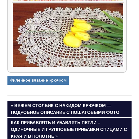
Почти квадратная салфетка
Филейное вязание крючком
Овальная салфетка крючком — схема и
описание некоторых моментов
Навигация
ПРЕДЫДУЩАЯ
ВЯЖЕМ СТОЛБИК С НАКИДОМ КРЮЧКОМ —
ЗАПИСЬ:
ПОДРОБНОЕ ОПИСАНИЕ С ПОШАГОВЫМИ ФОТО
по
СЛЕДУЮЩАЯ
КАК ПРИБАВЛЯТЬ И УБАВЛЯТЬ ПЕТЛИ –
ЗАПИСЬ:
ОДИНОЧНЫЕ И ГРУППОВЫЕ ПРИБАВКИ СПИЦАМИ С
записям
КРАЯ И В ПОЛОТНЕ