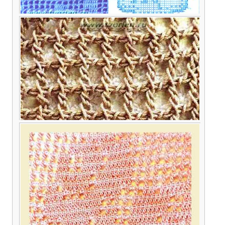
Схема простой салфетки с розочкой в технике
филейного вязания
Филейная сетка тунисским крючком