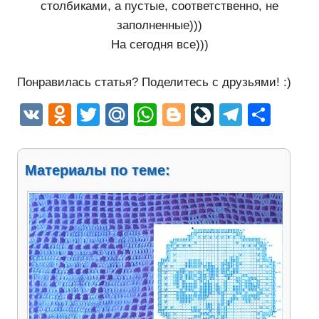
столбиками, а пустые, соответственно, не
заполненные)))
На сегодня все)))
Понравилась статья? Поделитесь с друзьями! :)
VK
Odnoklassniki
Twitter
Mail.Ru
WhatsApp
Blogger
LiveJourn
Telegr
Отп
Материалы по теме: