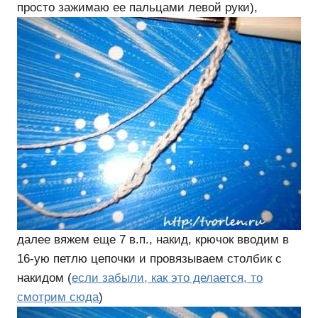
просто зажимаю ее пальцами левой руки),
далее вяжем еще 7 в.п., накид, крючок вводим в
16-ую петлю цепочки и провязываем столбик с
накидом (
если забыли, как это делается, то
смотрим сюда
)