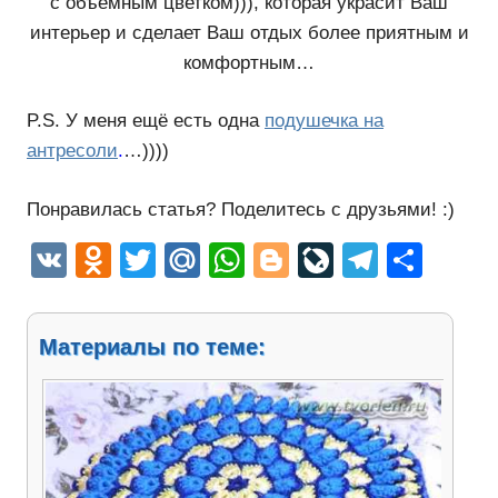
с объёмным цветком))), которая украсит Ваш
интерьер и сделает Ваш отдых более приятным и
комфортным…
P.S. У меня ещё есть одна
подушечка на
антресоли
.
…))))
Понравилась статья? Поделитесь с друзьями! :)
VK
Odnoklassniki
Twitter
Mail.Ru
WhatsApp
Blogger
LiveJourn
Telegr
Отп
Материалы по теме: