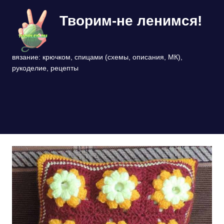
Перейти
Творим-не ленимся!
к
содержимому
вязание: крючком, спицами (схемы, описания, МК),
рукоделие, рецепты
МЕНЮ