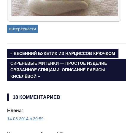
интересности
Валяшки Инны Чиж…
Навигация
ПРЕДЫДУЩАЯ
ВЕСЕННИЙ БУКЕТИК ИЗ НАРЦИССОВ КРЮЧКОМ
ЗАПИСЬ:
СЛЕДУЮЩАЯ
СИРЕНЕВЫЕ МИТЕНКИ — ПРОСТОЕ ИЗДЕЛИЕ
по
ЗАПИСЬ:
СВЯЗАННОЕ СПИЦАМИ. ОПИСАНИЕ ЛАРИСЫ
КИСЕЛЁВОЙ
записям
18 КОММЕНТАРИЕВ
Елена
:
14.03.2014 в 20:59