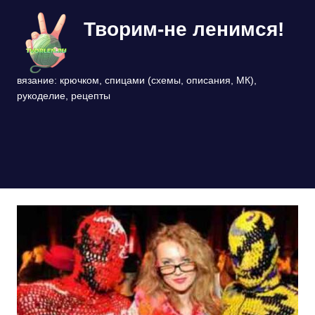
Перейти
Творим-не ленимся!
к
содержимому
вязание: крючком, спицами (схемы, описания, МК),
рукоделие, рецепты
МЕНЮ