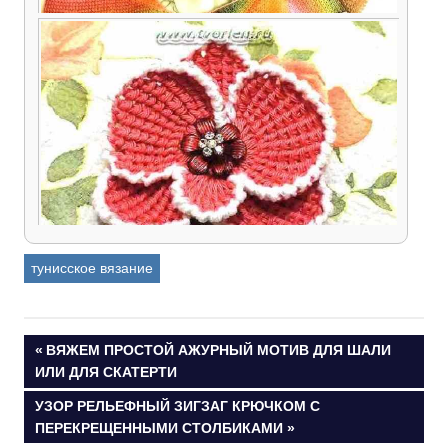
Радуга — оригинальный вязаный шарф
тунисским крючком
тунисское вязание
Орхидея крючком в технике тунисского вязания
Навигация
ПРЕДЫДУЩАЯ
ВЯЖЕМ ПРОСТОЙ АЖУРНЫЙ МОТИВ ДЛЯ ШАЛИ
ЗАПИСЬ:
ИЛИ ДЛЯ СКАТЕРТИ
по
СЛЕДУЮЩАЯ
УЗОР РЕЛЬЕФНЫЙ ЗИГЗАГ КРЮЧКОМ С
ЗАПИСЬ:
ПЕРЕКРЕЩЕННЫМИ СТОЛБИКАМИ
записям