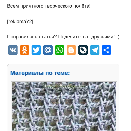
Всем приятного творческого полёта!
[reklamaY2]
Понравилась статья? Поделитесь с друзьями! :)
VK
Odnoklassniki
Twitter
Mail.Ru
WhatsApp
Blogger
LiveJourn
Telegr
Отп
Материалы по теме: