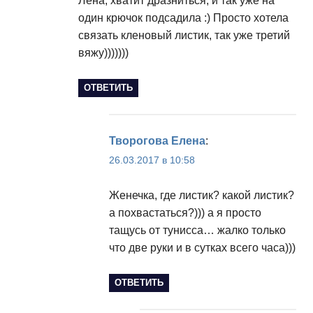
Лена, хватит дразниться, и так уже на
один крючок подсадила :) Просто хотела
связать кленовый листик, так уже третий
вяжу)))))))
ОТВЕТИТЬ
Творогова Елена
:
26.03.2017 в 10:58
Женечка, где листик? какой листик?
а похвастаться?))) а я просто
тащусь от тунисса… жалко только
что две руки и в сутках всего часа)))
ОТВЕТИТЬ