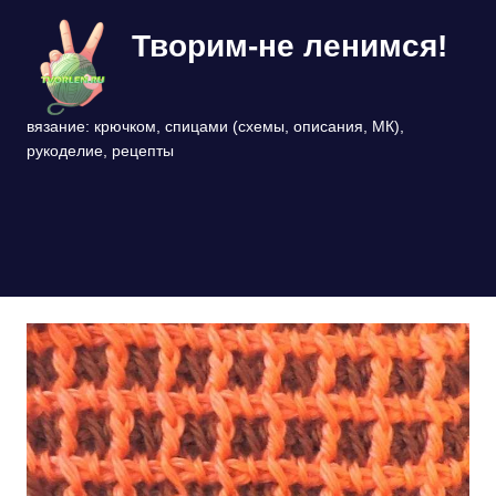
Перейти
Творим-не ленимся!
к
содержимому
вязание: крючком, спицами (схемы, описания, МК),
рукоделие, рецепты
МЕНЮ