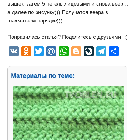
выше), затем 5 петель лицевыми и снова веер…
а далее по рисунку))) Получатся веера в
шахматном порядке)))
Понравилась статья? Поделитесь с друзьями! :)
VK
Odnoklassniki
Twitter
Mail.Ru
WhatsApp
Blogger
LiveJourn
Telegr
Отп
Материалы по теме: