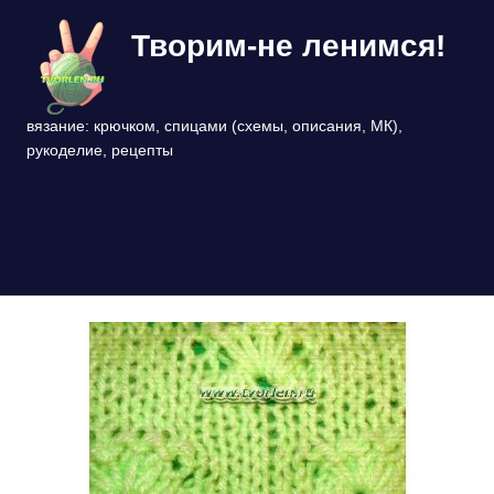
Перейти
Творим-не ленимся!
к
содержимому
вязание: крючком, спицами (схемы, описания, МК),
рукоделие, рецепты
МЕНЮ