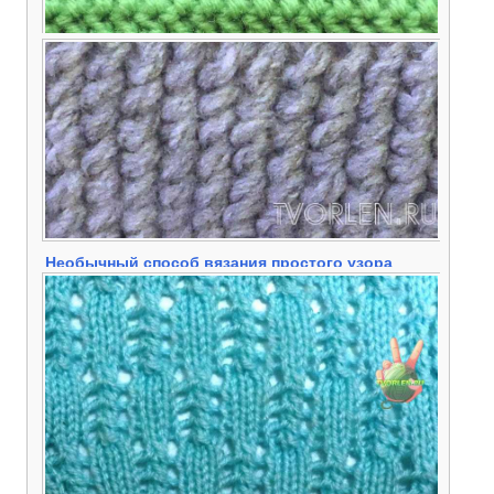
Необычный способ вязания полустолбика с
накидом или носочный столбик крючком
Необычный способ вязания простого узора
спицами