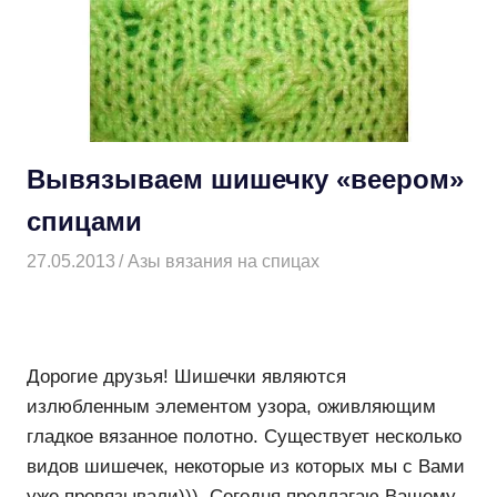
Вывязываем шишечку «веером»
спицами
27.05.2013
Творогова Елена
Азы вязания на спицах
Дорогие друзья! Шишечки являются
излюбленным элементом узора, оживляющим
гладкое вязанное полотно. Существует несколько
видов шишечек, некоторые из которых мы с Вами
уже провязывали))). Сегодня предлагаю Вашему