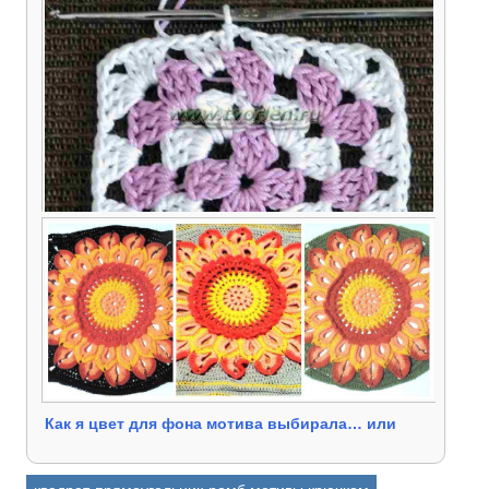
Большой ажурный мотив для покрывала Схема
и описание вязания крючком
Бабушкин квадрат — схемы и описание
Как я цвет для фона мотива выбирала… или
моя птица счастья