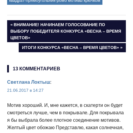
квадрат-прямоугольник-ромб мотивы крючком
Навигация
ПРЕДЫДУЩАЯ
ВНИМАНИЕ! НАЧИНАЕМ ГОЛОСОВАНИЕ ПО
ЗАПИСЬ:
ВЫБОРУ ПОБЕДИТЕЛЯ КОНКУРСА «ВЕСНА – ВРЕМЯ
по
ЦВЕТОВ»
СЛЕДУЮЩАЯ
ИТОГИ КОНКУРСА «ВЕСНА – ВРЕМЯ ЦВЕТОВ»
записям
ЗАПИСЬ:
13 КОММЕНТАРИЕВ
Светлана Локтыш
:
21.06.2017 в 14:27
Мотив хороший. И, мне кажется, в скатерти он будет
смотреться лучше, чем в покрывале. Для покрывала
я бы выбрала более плотное соединение мотивов.
Желтый цвет обожаю Представлю, какая солнечная,