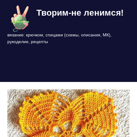
Перейти
Творим-не ленимся!
к
содержимому
вязание: крючком, спицами (схемы, описания, МК),
рукоделие, рецепты
МЕНЮ