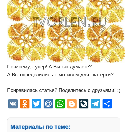
По-моему, супер! А Вы как думаете?
А Вы определились с мотивом для скатерти?
Понравилась статья? Поделитесь с друзьями! :)
VK
Odnoklassniki
Twitter
Mail.Ru
WhatsApp
Blogger
LiveJourn
Telegr
Отп
Материалы по теме: