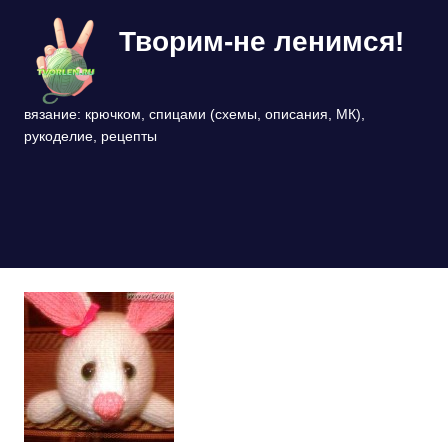
Перейти
Творим-не ленимся!
к
содержимому
вязание: крючком, спицами (схемы, описания, МК),
рукоделие, рецепты
МЕНЮ