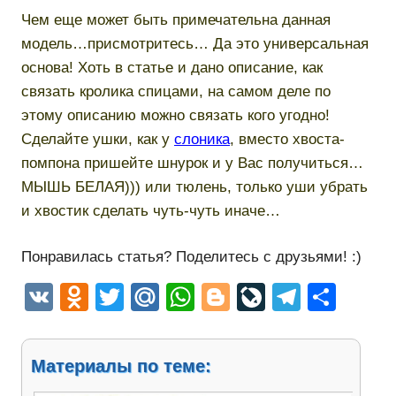
Чем еще может быть примечательна данная
модель…присмотритесь… Да это универсальная
основа! Хоть в статье и дано описание, как
связать кролика спицами, на самом деле по
этому описанию можно связать кого угодно!
Сделайте ушки, как у
слоника
, вместо хвоста-
помпона пришейте шнурок и у Вас получиться…
МЫШЬ БЕЛАЯ))) или тюлень, только уши убрать
и хвостик сделать чуть-чуть иначе…
Понравилась статья? Поделитесь с друзьями! :)
VK
Odnoklassniki
Twitter
Mail.Ru
WhatsApp
Blogger
LiveJourn
Telegr
Отп
Материалы по теме: