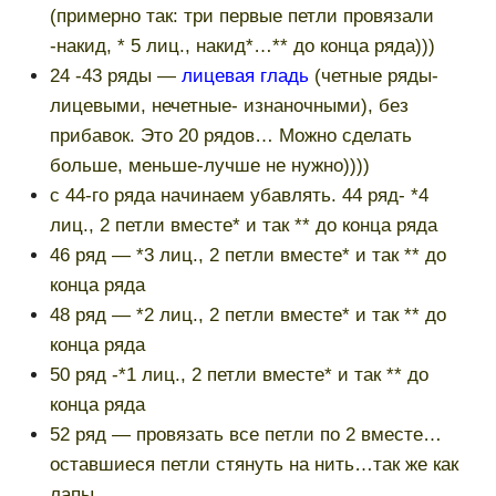
(примерно так: три первые петли провязали
-накид, * 5 лиц., накид*…** до конца ряда)))
24 -43 ряды —
лицевая гладь
(четные ряды-
лицевыми, нечетные- изнаночными), без
прибавок. Это 20 рядов… Можно сделать
больше, меньше-лучше не нужно))))
с 44-го ряда начинаем убавлять. 44 ряд- *4
лиц., 2 петли вместе* и так ** до конца ряда
46 ряд — *3 лиц., 2 петли вместе* и так ** до
конца ряда
48 ряд — *2 лиц., 2 петли вместе* и так ** до
конца ряда
50 ряд -*1 лиц., 2 петли вместе* и так ** до
конца ряда
52 ряд — провязать все петли по 2 вместе…
оставшиеся петли стянуть на нить…так же как
лапы…