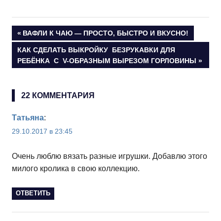
Маленький барашек Шон
Навигация
ПРЕДЫДУЩАЯ
ВАФЛИ К ЧАЮ — ПРОСТО, БЫСТРО И ВКУСНО!
ЗАПИСЬ:
СЛЕДУЮЩАЯ
КАК СДЕЛАТЬ ВЫКРОЙКУ БЕЗРУКАВКИ ДЛЯ
по
ЗАПИСЬ:
РЕБЁНКА С V-ОБРАЗНЫМ ВЫРЕЗОМ ГОРЛОВИНЫ
записям
22 КОММЕНТАРИЯ
Татьяна
:
29.10.2017 в 23:45
Очень люблю вязать разные игрушки. Добавлю этого
милого кролика в свою коллекцию.
ОТВЕТИТЬ