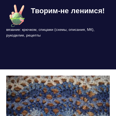
Перейти
Творим-не ленимся!
к
содержимому
вязание: крючком, спицами (схемы, описания, МК),
рукоделие, рецепты
МЕНЮ