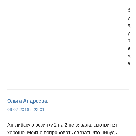
,
б
у
д
у
р
а
д
а
.
Ольга Андреева
:
09.07.2016 в 22:01
Английскую резинку 2 на 2 не вязала. смотрится
хорошо. Можно попробовать связать что-нибудь.