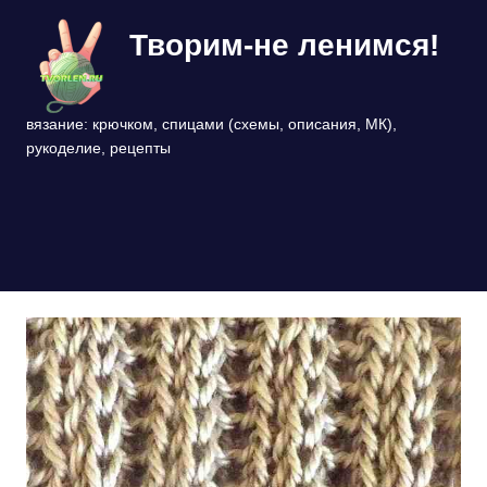
Перейти
Творим-не ленимся!
к
содержимому
вязание: крючком, спицами (схемы, описания, МК),
рукоделие, рецепты
МЕНЮ