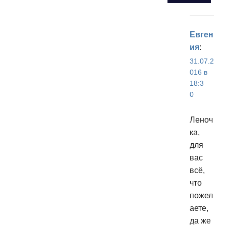
Евген
ия
:
31.07.2
016 в
18:3
0
Леноч
ка,
для
вас
всё,
что
пожел
аете,
да же