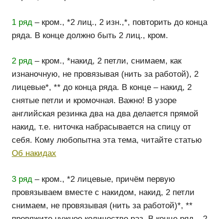
1 ряд
– кром., *2 лиц., 2 изн.,*, повторить до конца
ряда. В конце должно быть 2 лиц., кром.
2 ряд
– кром., *накид, 2 петли, снимаем, как
изнаночную, не провязывая (нить за работой), 2
лицевые*, ** до конца ряда. В конце – накид, 2
снятые петли и кромочная. Важно! В узоре
английская резинка два на два делается прямой
накид, т.е. ниточка набрасывается на спицу от
себя. Кому любопытна эта тема, читайте статью
Об накидах
3 ряд
– кром., *2 лицевые, причём первую
провязываем вместе с накидом, накид, 2 петли
снимаем, не провязывая (нить за работой)*, **
провяжите нужное количество раз. В конце ряд – 2