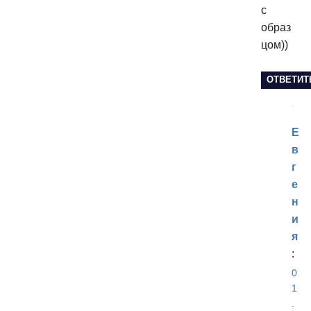
с
образ
цом))
ОТВЕТИТ
Е
в
г
е
н
и
я
:
0
1
.