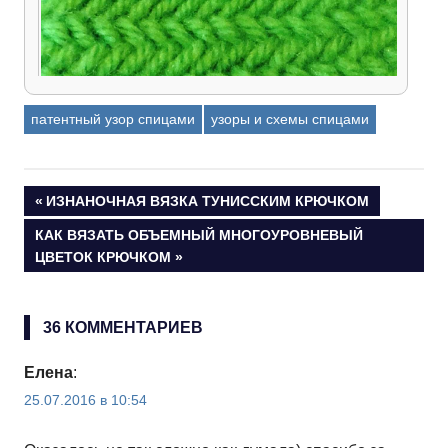
патентный узор спицами
узоры и схемы спицами
Тканевый узор Ёлочка спицами – видео и
описание вязания
Навигация
ПРЕДЫДУЩАЯ
ИЗНАНОЧНАЯ ВЯЗКА ТУНИССКИМ КРЮЧКОМ
ЗАПИСЬ:
СЛЕДУЮЩАЯ
КАК ВЯЗАТЬ ОБЪЕМНЫЙ МНОГОУРОВНЕВЫЙ
по
ЗАПИСЬ:
ЦВЕТОК КРЮЧКОМ
записям
36 КОММЕНТАРИЕВ
Елена
:
25.07.2016 в 10:54