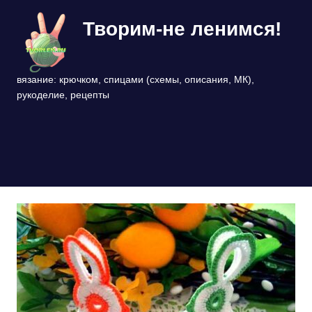
Перейти
Творим-не ленимся!
к
содержимому
вязание: крючком, спицами (схемы, описания, МК),
рукоделие, рецепты
МЕНЮ