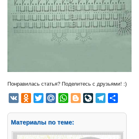
Понравилась статья? Поделитесь с друзьями! :)
VK
Odnoklassniki
Twitter
Mail.Ru
WhatsApp
Blogger
LiveJourn
Telegr
Отп
Материалы по теме: