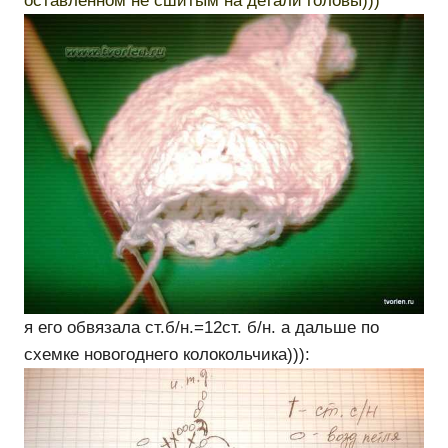
оставленном не сшитым на детали головы)))
я его обвязала ст.б/н.=12ст. б/н. а дальше по
схемке новогоднего колокольчика))):