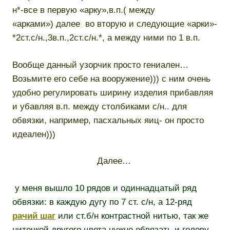
н*-все в первую «арку»,в.п.( между
«арками») далее во вторую и следующие «арки»-
*2ст.с/н.,3в.п.,2ст.с/н.*, а между ними по 1 в.п.
Вообще данный узорчик просто гениален…
Возьмите его себе на вооружение))) с ним очень
удобно регулировать ширину изделия прибавляя
и убавляя в.п. между столбиками с/н.. для
обвязки, например, пасхальных яиц- он просто
идеален)))
Далее…
у меня вышло 10 рядов и одиннадцатый ряд
обвязки: в каждую дугу по 7 ст. с/н, а 12-ряд
рачий шаг
или ст.б/н контрастной нитью, так же
ниточкой другого цвета нужно обвязать и голову…