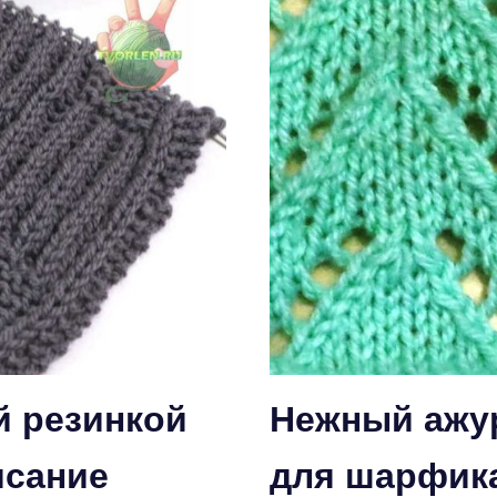
й резинкой
Нежный ажу
исание
для шарфика