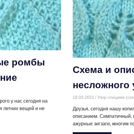
ные ромбы
Схема и опи
ание
несложного 
18.03.2021
Творогова Елена
Узор спицами (сх
ого у нас сегодня на
я летних вещей и не
Друзья, сегодня нашу копи
описанием. Симпатичный, 
ажурные зигзаги, многим п