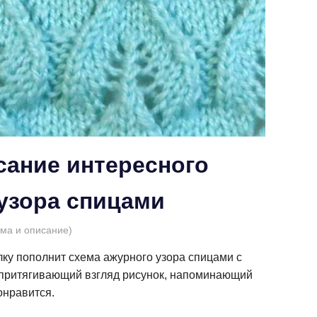
сание интересного
узора спицами
ема и описание)
лку пополнит схема ажурного узора спицами с
притягивающий взгляд рисунок, напоминающий
онравится.