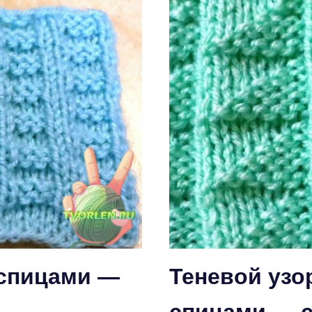
 спицами —
Теневой узо
спицами — с