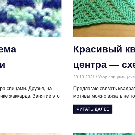
ема
Красивый кв
ми
центра — сх
29.10.2021
Творогова Елена
Узор спицами (сх
ра спицами. Друзья, на
Предлагаю связать квадра
ике жаккарда. Занятие это
мотивы можно вязать не то
ЧИТАТЬ ДАЛЕЕ