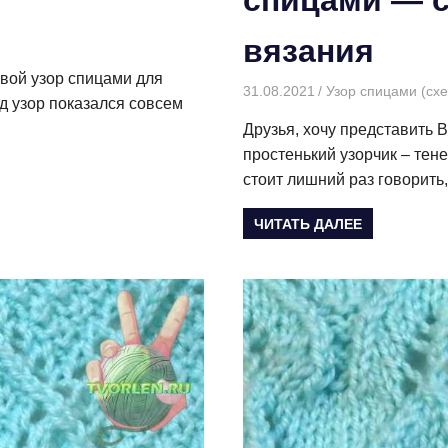
вязания
евой узор спицами для
31.08.2021
Творогова Елена
Узор спицами (сх
яд узор показался совсем
Друзья, хочу представить
простенький узорчик – тен
стоит лишний раз говорить
ЧИТАТЬ ДАЛЕЕ