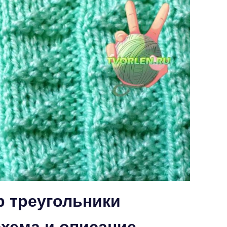
р треугольники
хема и описание