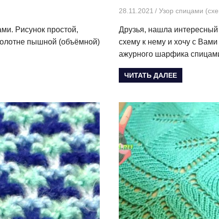
28.11.2021
Творогова Елена
Узор спицами (схе
ми. Рисунок простой,
Друзья, нашла интересный
полотне пышной (объёмной)
схему к нему и хочу с Вам
ажурного шарфика спицам
ЧИТАТЬ ДАЛЕЕ