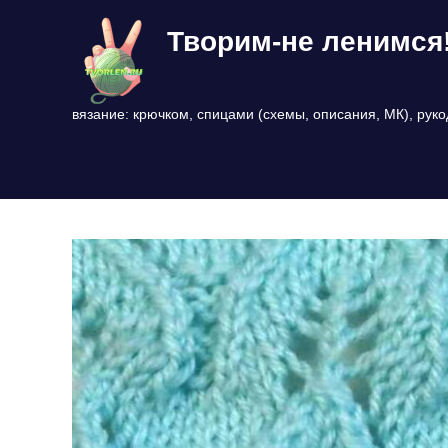
Перейти
Творим-не ленимся
к
содержимому
вязание: крючком, спицами (схемы, описания, МК), рук