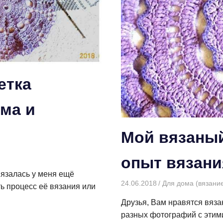
етка
ема и
Мой вязаный
опыт вязани
вязалась у меня ещё
24.06.2018
Творогова Елена
Для дома (вязани
ть процесс её вязания или
Друзья, Вам нравятся вяз
разных фотографий с этими