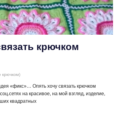
связать крючком
е крючком)
идея «фикс»… Опять хочу связать крючком
оц.сетях на красивое, на мой взгляд, изделие,
ьших квадратных