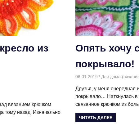
кресло из
Опять хочу 
покрывало!
06.01.2019
Творогова Елена
Для дома (вязани
Друзья, у меня очередная 
покрывало… Наткнулась в с
связанное крючком из бол
 над вязанием крючком
ца тому назад. Изначально
ЧИТАТЬ ДАЛЕЕ