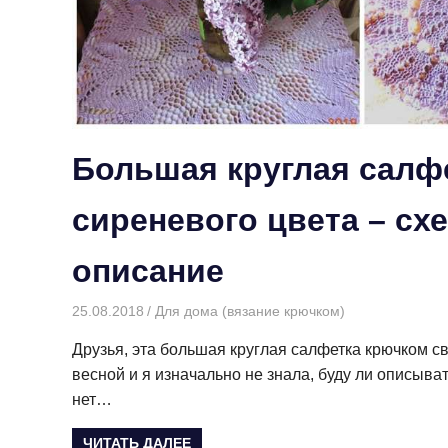
Большая круглая салф
сиреневого цвета – сх
описание
25.08.2018
Творогова Елена
Для дома (вязание крючком)
Друзья, эта большая круглая салфетка крючком с
весной и я изначально не знала, буду ли описыва
нет…
ЧИТАТЬ ДАЛЕЕ