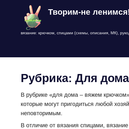
Перейти
Творим-не ленимся
к
содержимому
вязание: крючком, спицами (схемы, описания, МК), рук
Рубрика:
Для дома
В рубрике «для дома – вяжем крючком»
которые могут пригодиться любой хозяй
неповторимым.
В отличие от вязания спицами, вязани