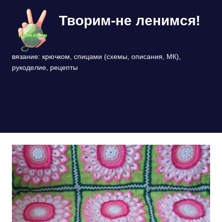
Перейти
Творим-не ленимся!
к
содержимому
вязание: крючком, спицами (схемы, описания, МК),
рукоделие, рецепты
МЕНЮ