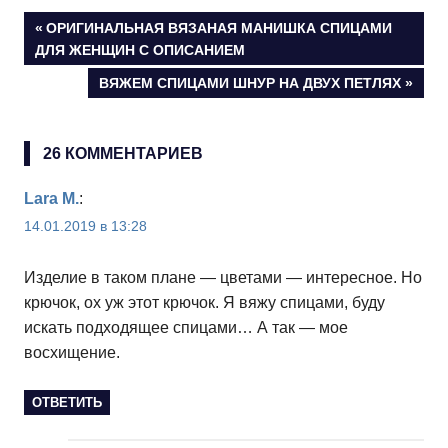
Навигация
ПРЕДЫДУЩАЯ
ОРИГИНАЛЬНАЯ ВЯЗАНАЯ МАНИШКА СПИЦАМИ
Круглая подушка крючком «Карамелька» —
ЗАПИСЬ:
ДЛЯ ЖЕНЩИН С ОПИСАНИЕМ
описание вязания и схема мотива
по
СЛЕДУЮЩАЯ
ВЯЖЕМ СПИЦАМИ ШНУР НА ДВУХ ПЕТЛЯХ
ЗАПИСЬ:
записям
26 КОММЕНТАРИЕВ
Lara M.
:
14.01.2019 в 13:28
Изделие в таком плане — цветами — интересное. Но
крючок, ох уж этот крючок. Я вяжу спицами, буду
искать подходящее спицами… А так — мое
восхищение.
ОТВЕТИТЬ