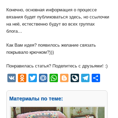
Конечно, основная информация о процессе
вязания будет публиковаться здесь, но ссылочки
на неё, естественно будут во всех группах
блога…
Как Вам идея? появилось желание связать
покрывало крючком?)))
Понравилась статья? Поделитесь с друзьями! :)
VK
Odnoklassniki
Twitter
Mail.Ru
WhatsApp
Blogger
LiveJourn
Telegr
Отп
Материалы по теме: