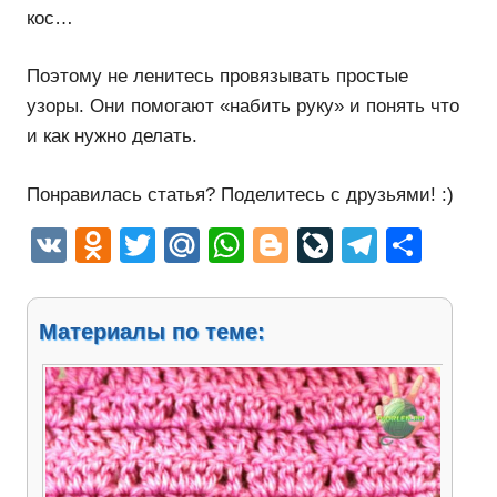
кос…
Поэтому не ленитесь провязывать простые
узоры. Они помогают «набить руку» и понять что
и как нужно делать.
Понравилась статья? Поделитесь с друзьями! :)
VK
Odnoklassniki
Twitter
Mail.Ru
WhatsApp
Blogger
LiveJourn
Telegr
Отп
Материалы по теме: