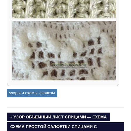
Как вязать резинку крючком (столбики без
накида)
узоры и схемы крючком
Навигация
ПРЕДЫДУЩАЯ
УЗОР ОБЪЕМНЫЙ ЛИСТ СПИЦАМИ — СХЕМА
ЗАПИСЬ:
Попкорн — элемент вязания крючком (МК в
СЛЕДУЮЩАЯ
СХЕМА ПРОСТОЙ САЛФЕТКИ СПИЦАМИ С