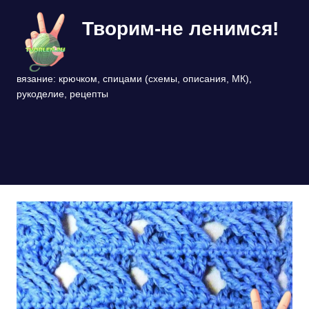
Перейти
Творим-не ленимся!
к
содержимому
вязание: крючком, спицами (схемы, описания, МК),
рукоделие, рецепты
МЕНЮ