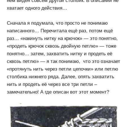
нём виден совсем другой столбик. В описании не
хватает одного действия…
Сначала я подумала, что просто не понимаю
написанного… Перечитала ещё раз, потом ещё
раз… «накинуть нитку на крючок» — это понятно,
«продеть крючок сквозь двойную петлю» — тоже
понятно… затем, захватить нитку и продеть её
сквозь петлю» — я так понимаю, что это означает
«протянуть нить через петли цепочки» или петлю
столбика нижнего ряда. Далее, опять захватить
нить и продеть её через все три петли –
замечательно! А где описан вот этот момент?