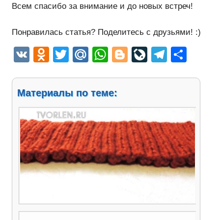
Всем спасибо за внимание и до новых встреч!
Понравилась статья? Поделитесь с друзьями! :)
VK
Odnoklassniki
Twitter
Mail.Ru
WhatsApp
Blogger
LiveJourn
Telegr
Отп
Материалы по теме:
Как набрать петли на спицы узелками для