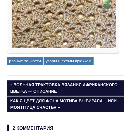
Схема вязания крючком ажурного узора для
разные тонкости
узоры и схемы крючком
палантина, шарфика или кофточки
Навигация
ПРЕДЫДУЩАЯ
ВОЛЬНАЯ ТРАКТОВКА ВЯЗАНИЯ АФРИКАНСКОГО
ЗАПИСЬ:
ЦВЕТКА — ОПИСАНИЕ
по
СЛЕДУЮЩАЯ
КАК Я ЦВЕТ ДЛЯ ФОНА МОТИВА ВЫБИРАЛА… ИЛИ
ЗАПИСЬ:
МОЯ ПТИЦА СЧАСТЬЯ
записям
2 КОММЕНТАРИЯ