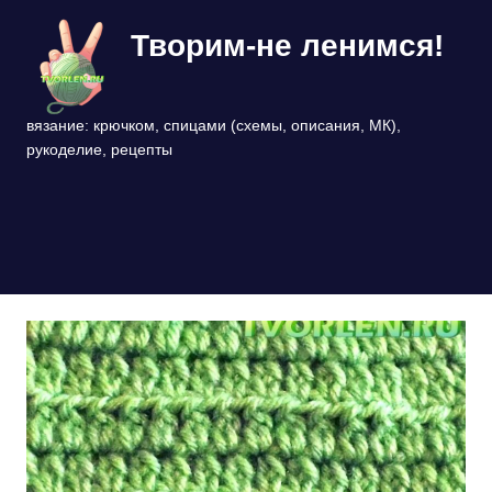
Перейти
Творим-не ленимся!
к
содержимому
вязание: крючком, спицами (схемы, описания, МК),
рукоделие, рецепты
МЕНЮ