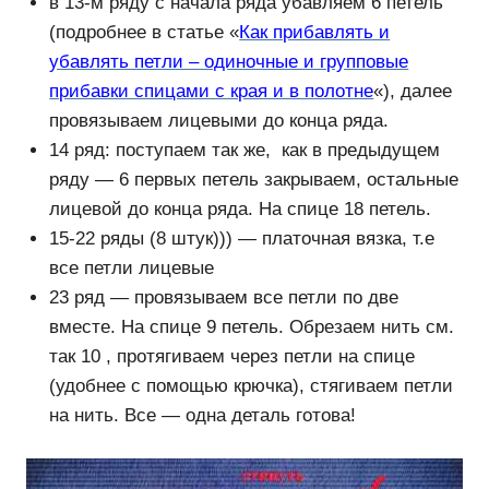
в 13-м ряду с начала ряда убавляем 6 петель
(подробнее в статье «
Как прибавлять и
убавлять петли – одиночные и групповые
прибавки спицами с края и в полотне
«), далее
провязываем лицевыми до конца ряда.
14 ряд: поступаем так же, как в предыдущем
ряду — 6 первых петель закрываем, остальные
лицевой до конца ряда. На спице 18 петель.
15-22 ряды (8 штук))) — платочная вязка, т.е
все петли лицевые
23 ряд — провязываем все петли по две
вместе. На спице 9 петель. Обрезаем нить см.
так 10 , протягиваем через петли на спице
(удобнее с помощью крючка), стягиваем петли
на нить. Все — одна деталь готова!