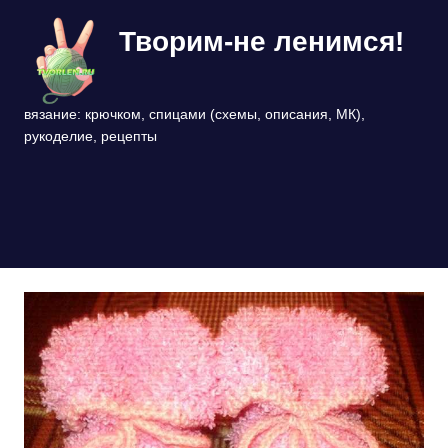
Перейти
Творим-не ленимся!
к
содержимому
вязание: крючком, спицами (схемы, описания, МК),
рукоделие, рецепты
МЕНЮ