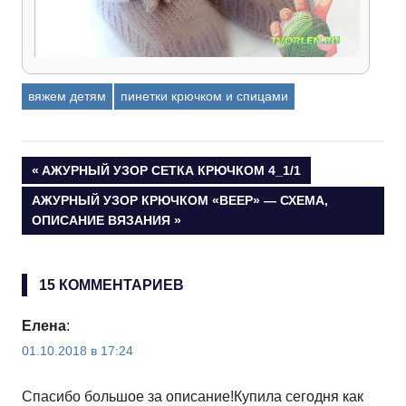
вяжем детям
пинетки крючком и спицами
Как связать пинетки спицами из пряжи «Детская
новинка»
Навигация
ПРЕДЫДУЩАЯ
АЖУРНЫЙ УЗОР СЕТКА КРЮЧКОМ 4_1/1
ЗАПИСЬ:
СЛЕДУЮЩАЯ
АЖУРНЫЙ УЗОР КРЮЧКОМ «ВЕЕР» — СХЕМА,
по
ЗАПИСЬ:
ОПИСАНИЕ ВЯЗАНИЯ
записям
15 КОММЕНТАРИЕВ
Елена
:
01.10.2018 в 17:24
Спасибо большое за описание!Купила сегодня как