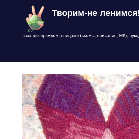
Перейти
Творим-не ленимся
к
содержимому
вязание: крючком, спицами (схемы, описания, МК), рук