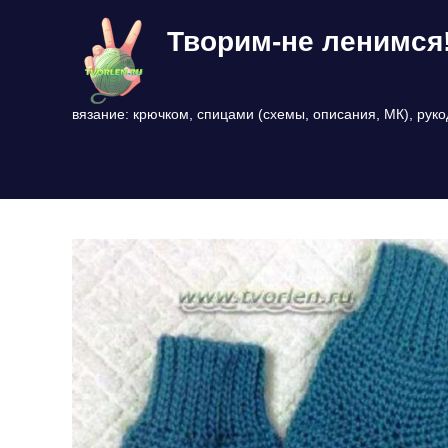
Перейти
Творим-не ленимся
к
содержимому
вязание: крючком, спицами (схемы, описания, МК), рук