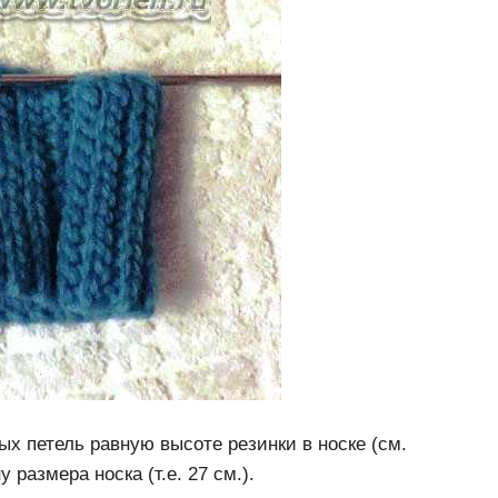
х петель равную высоте резинки в носке (см.
азмера носка (т.е. 27 см.).