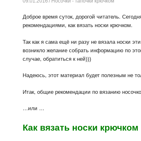
09.01.2016
Творогова Елена
Носочки - тапочки крючком
Доброе время суток, дорогой читатель. Сегод
рекомендациями, как вязать носки крючком.
Так как я сама ещё ни разу не вязала носки эт
возникло желание собрать информацию по этом
случае, обратиться к ней)))
Надеюсь, этот материал будет полезным не тол
Итак, общие рекомендации по вязанию носочко
…или …
Как вязать носки крючком