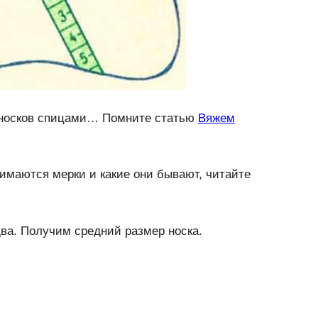
я носков спицами… Помните статью
Вяжем
нимаются мерки и какие они бывают, читайте
два. Получим средний размер носка.