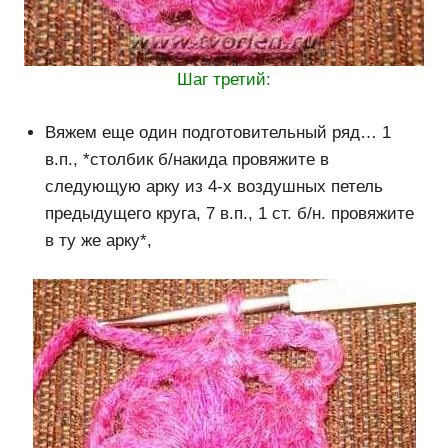
Шаг третий:
Вяжем еще один подготовительный ряд… 1
в.п., *столбик б/накида провяжите в
следующую арку из 4-х воздушных петель
предыдущего круга, 7 в.п., 1 ст. б/н. провяжите
в ту же арку*,