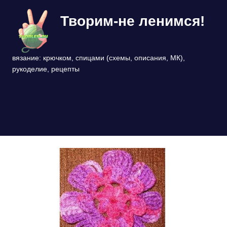
Перейти
Творим-не ленимся!
к
содержимому
вязание: крючком, спицами (схемы, описания, МК),
рукоделие, рецепты
МЕНЮ