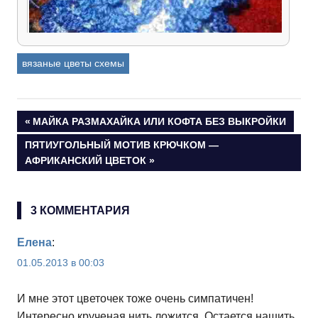
вязаные цветы схемы
Объемный цветочек крючком
Навигация
ПРЕДЫДУЩАЯ
МАЙКА РАЗМАХАЙКА ИЛИ КОФТА БЕЗ ВЫКРОЙКИ
ЗАПИСЬ:
СЛЕДУЮЩАЯ
ПЯТИУГОЛЬНЫЙ МОТИВ КРЮЧКОМ —
по
ЗАПИСЬ:
АФРИКАНСКИЙ ЦВЕТОК
записям
3 КОММЕНТАРИЯ
Елена
:
01.05.2013 в 00:03
И мне этот цветочек тоже очень симпатичен!
Интересно крученая нить ложится. Остается нашить