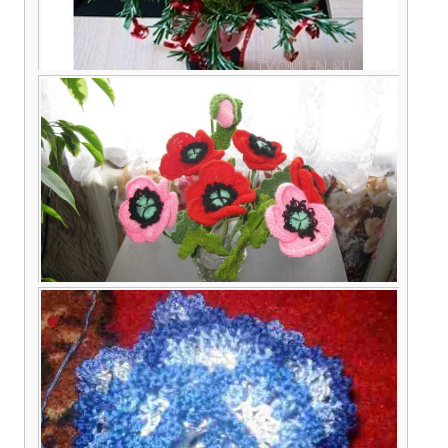
Новогодний букет из фоамирана мастер класс
Гребневой Галины Алексеевны (Конкурсная
работа)
Маки от Нины Шевелевой – описание вязания
крючком (конкурсная работа)