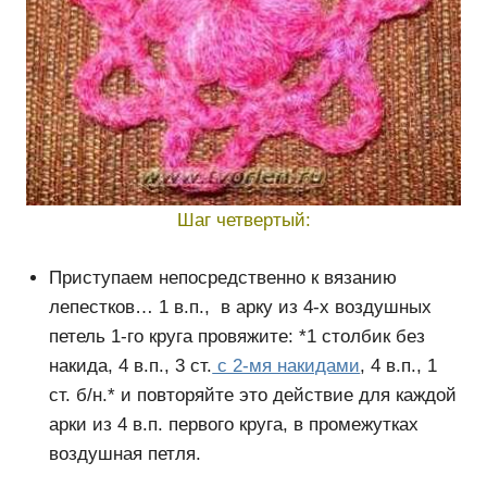
Шаг четвертый:
Приступаем непосредственно к вязанию
лепестков… 1 в.п., в арку из 4-х воздушных
петель 1-го круга провяжите: *1 столбик без
накида, 4 в.п., 3 ст.
с 2-мя накидами
, 4 в.п., 1
ст. б/н.* и повторяйте это действие для каждой
арки из 4 в.п. первого круга, в промежутках
воздушная петля.