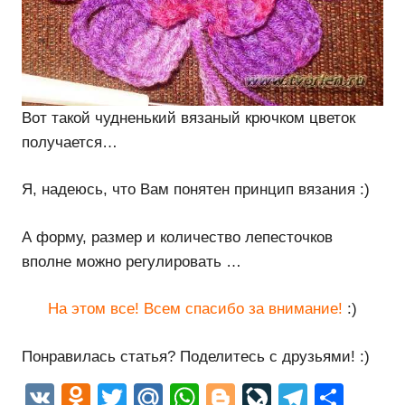
Вот такой чудненький вязаный крючком цветок
получается…
Я, надеюсь, что Вам понятен принцип вязания :)
А форму, размер и количество лепесточков
вполне можно регулировать …
На этом все! Всем спасибо за внимание!
:)
Понравилась статья? Поделитесь с друзьями! :)
VK
Odnoklassniki
Twitter
Mail.Ru
WhatsApp
Blogger
LiveJourn
Telegr
Отп