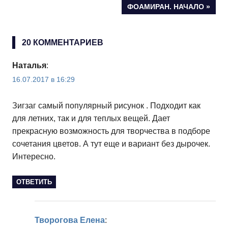
по
СЛЕДУЮЩАЯ
ФОАМИРАН. НАЧАЛО
ЗАПИСЬ:
записям
Летняя ажурная кофта крючком-кофточка цвета
20 КОММЕНТАРИЕВ
мяты…
Наталья
:
16.07.2017 в 16:29
Зигзаг самый популярный рисунок . Подходит как
для летних, так и для теплых вещей. Дает
прекрасную возможность для творчества в подборе
сочетания цветов. А тут еще и вариант без дырочек.
Ажурная туника крючком
Интересно.
ОТВЕТИТЬ
Творогова Елена
: