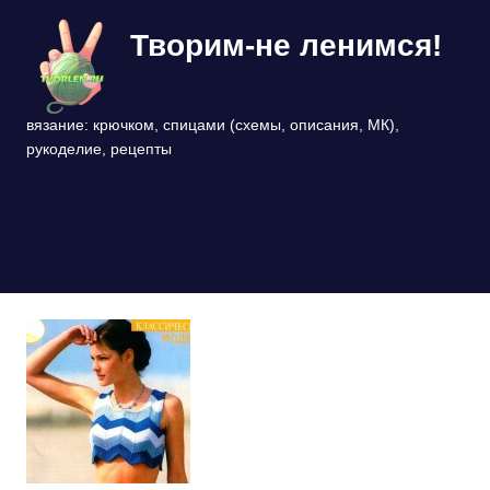
Перейти
Творим-не ленимся!
к
содержимому
вязание: крючком, спицами (схемы, описания, МК),
рукоделие, рецепты
МЕНЮ