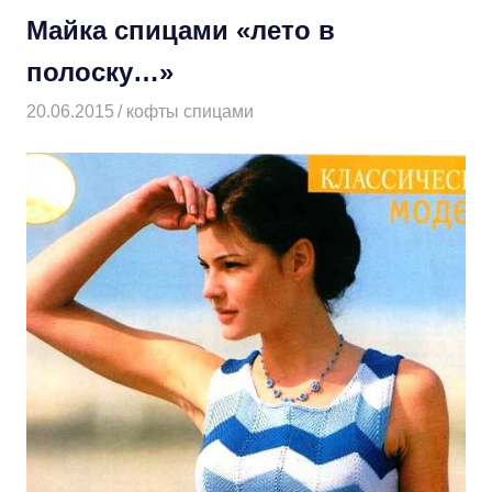
Майка спицами «лето в
полоску…»
20.06.2015
Творогова Елена
кофты спицами