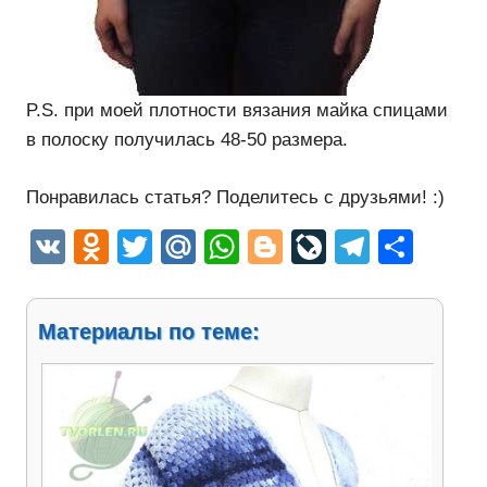
P.S. при моей плотности вязания майка спицами
в полоску получилась 48-50 размера.
Понравилась статья? Поделитесь с друзьями! :)
VK
Odnoklassniki
Twitter
Mail.Ru
WhatsApp
Blogger
LiveJourn
Telegr
Отп
Материалы по теме: