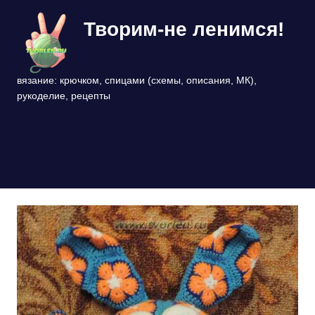
Перейти
Творим-не ленимся!
к
содержимому
вязание: крючком, спицами (схемы, описания, МК),
рукоделие, рецепты
МЕНЮ