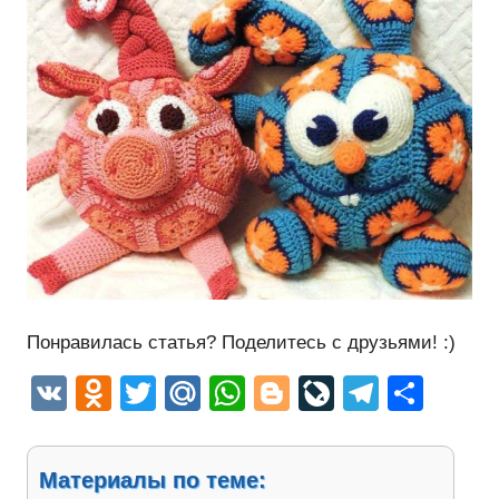
Понравилась статья? Поделитесь с друзьями! :)
VK
Odnoklassniki
Twitter
Mail.Ru
WhatsApp
Blogger
LiveJourn
Telegr
Отп
Материалы по теме: