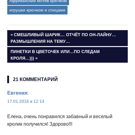
Африканский мотив крючком
игрушки крючком и спицами
Как связать ёлочку крючком — мастер-класс
Навигация
ПРЕДЫДУЩАЯ
СМЕШЛИВЫЙ ШАРИК… ОТЧЁТ ПО ОН-ЛАЙНУ…
ЗАПИСЬ:
РАЗМЫШЛЕНИЯ НА ТЕМУ…
по
СЛЕДУЮЩАЯ
ПИНЕТКИ В ЦВЕТОЧЕК ИЛИ…ПО СЛЕДАМ
ЗАПИСЬ:
КРОЛЯ…)))
записям
21 КОММЕНТАРИЙ
Евгения
:
17.01.2016 в 12:14
Елена, очень понравился забавный и веселый
кролик получился! Здорово!!!