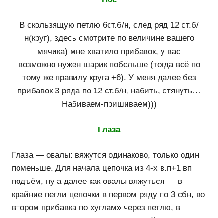
В скользящую петлю 6ст.б/н, след ряд 12 ст.б/
н(круг), здесь смотрите по величине вашего
мячика) мне хватило прибавок, у вас
возможно нужен шарик побольше (тогда всё по
тому же правилу круга +6). У меня далее без
прибавок 3 ряда по 12 ст.б/н, набить, стянуть…
Набиваем-пришиваем)))
Глаза
Глаза — овалы: вяжутся одинаково, только один
поменьше. Для начала цепочка из 4-х в.п+1 вп
подъём, ну а далее как овалы вяжуться — в
крайние петли цепочки в первом ряду по 3 сбн, во
втором прибавка по «углам» через петлю, в