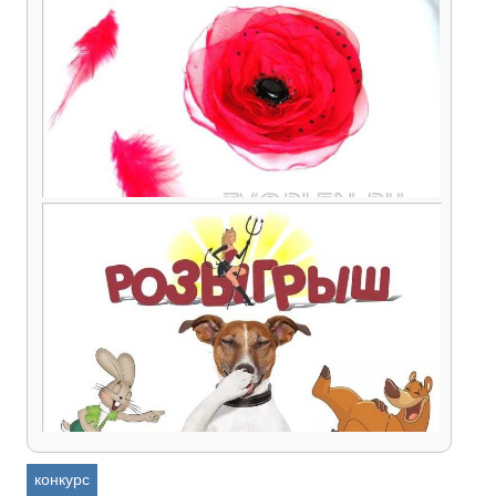
Вязаная брошка розочка из мотивов в форме
сердца от Евгении Шкрылёвой (конкурсная
работа)
Цветы из разных материалов своими руками –
рассказ Светланы Малышевой (конкурсная
работа)
конкурс