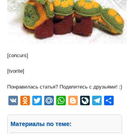
[concurs]
[tvorite]
Понравилась статья? Поделитесь с друзьями! :)
VK
Odnoklassniki
Twitter
Mail.Ru
WhatsApp
Blogger
LiveJourn
Telegr
Отп
Материалы по теме: