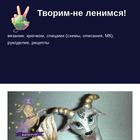
Перейти
Творим-не ленимся!
к
содержимому
вязание: крючком, спицами (схемы, описания, МК),
рукоделие, рецепты
МЕНЮ