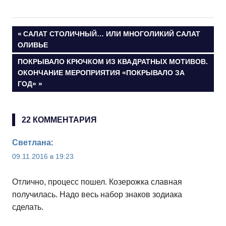
Весёлый розыгрыш «Охотник» для весёлой
компании от Юрия (Конкурсная работа)
Навигация
ПРЕДЫДУЩАЯ
САЛАТ СТОЛИЧНЫЙ… ИЛИ МНОГОЛИКИЙ САЛАТ
ЗАПИСЬ:
ОЛИВЬЕ
по
СЛЕДУЮЩАЯ
ПОКРЫВАЛО КРЮЧКОМ ИЗ КВАДРАТНЫХ МОТИВОВ.
ЗАПИСЬ:
ОКОНЧАНИЕ МЕРОПРИЯТИЯ «ПОКРЫВАЛО ЗА
записям
ГОД»
22 КОММЕНТАРИЯ
Светлана
:
09.11.2016 в 19:23
Отлично, процесс пошел. Козерожка славная
получилась. Надо весь набор знаков зодиака
сделать.