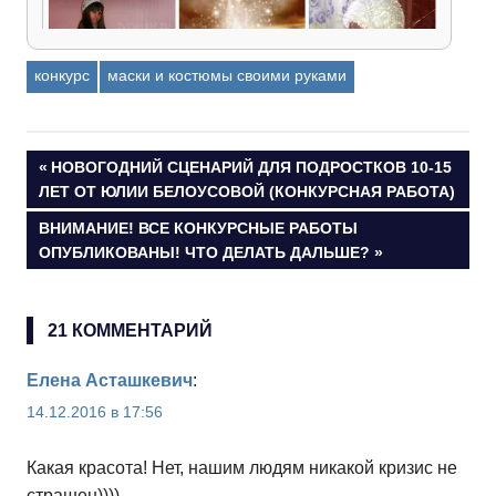
конкурс
маски и костюмы своими руками
Новогодняя сказка «Волшебные превращения
белой накидки» от Натальи Литвишко
(Конкурсная работа)
Навигация
ПРЕДЫДУЩАЯ
НОВОГОДНИЙ СЦЕНАРИЙ ДЛЯ ПОДРОСТКОВ 10-15
ЗАПИСЬ:
ЛЕТ ОТ ЮЛИИ БЕЛОУСОВОЙ (КОНКУРСНАЯ РАБОТА)
по
СЛЕДУЮЩАЯ
ВНИМАНИЕ! ВСЕ КОНКУРСНЫЕ РАБОТЫ
ЗАПИСЬ:
ОПУБЛИКОВАНЫ! ЧТО ДЕЛАТЬ ДАЛЬШЕ?
записям
21 КОММЕНТАРИЙ
Елена Асташкевич
:
14.12.2016 в 17:56
Какая красота! Нет, нашим людям никакой кризис не
страшен))))