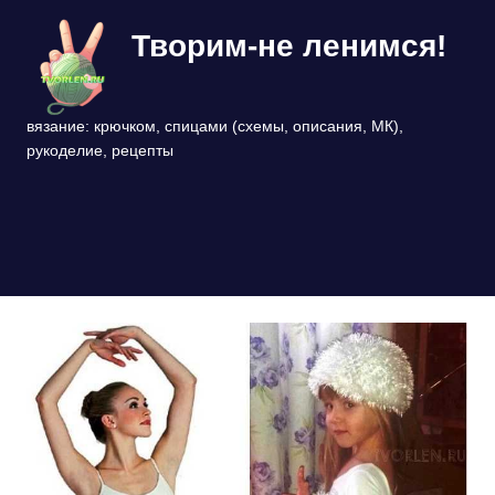
Перейти
Творим-не ленимся!
к
содержимому
вязание: крючком, спицами (схемы, описания, МК),
рукоделие, рецепты
МЕНЮ