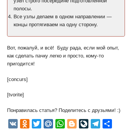
узел строго посередине подготовленной
полосы.
Все узлы делаем в одном направлении —
концы протягиваем на одну сторону.
Вот, пожалуй, и всё! Буду рада, если мой опыт,
как сделать пачку легко и просто, кому-то
пригодится!
[concurs]
[tvorite]
Понравилась статья? Поделитесь с друзьями! :)
VK
Odnoklassniki
Twitter
Mail.Ru
WhatsApp
Blogger
LiveJourn
Telegr
Отп